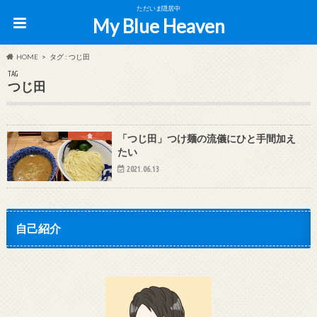
ただいま隠居中
My Blue Heaven
HOME
タグ : つじ田
TAG
つじ田
食
「つじ田」つけ麺の流儀にひと手間加え
たい
2021.06.13
自己紹介