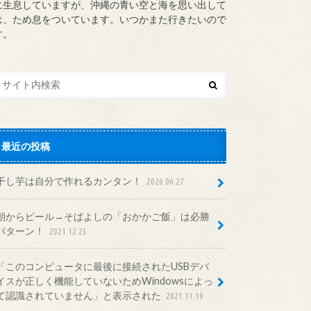
に生息していますが、沖縄の青い空と海を思い出して
は、ため息をついています。いつかまた行きたいので
す。
最近の投稿
干し芋は自分で作れるカンタン！
2026.06.27
朝からビール→そばよしの「おかかご飯」は必勝
パターン！
2021.12.23
「このコンピュータに最後に接続されたUSBデバ
イスが正しく機能していないためWindowsによっ
て認識されていません」と表示された
2021.11.19