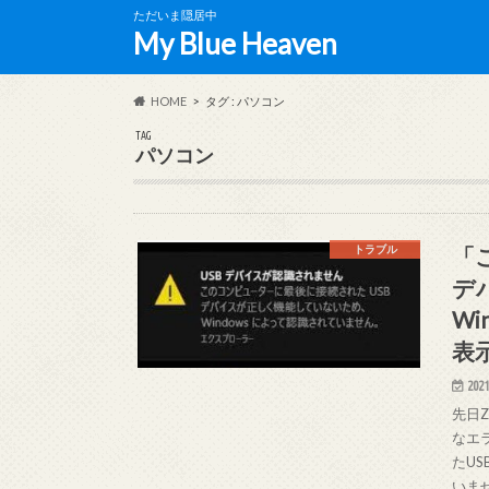
ただいま隠居中
My Blue Heaven
HOME
タグ : パソコン
TAG
パソコン
「
トラブル
デ
W
表
2021
先日
なエ
たU
いま