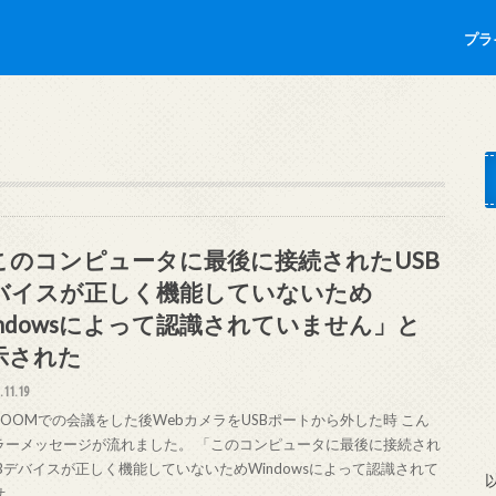
プラ
このコンピュータに最後に接続されたUSB
バイスが正しく機能していないため
indowsによって認識されていません」と
示された
.11.19
ZOOMでの会議をした後WebカメラをUSBポートから外した時 こん
ラーメッセージが流れました。 「このコンピュータに最後に接続され
SBデバイスが正しく機能していないためWindowsによって認識されて
せ…