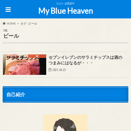
ただいま隠居中
My Blue Heaven
HOME
タグ : ビール
TAG
ビール
食
セブンイレブンのサラミチップスは酒の
つまみにはなるが・・・
2021.06.25
自己紹介